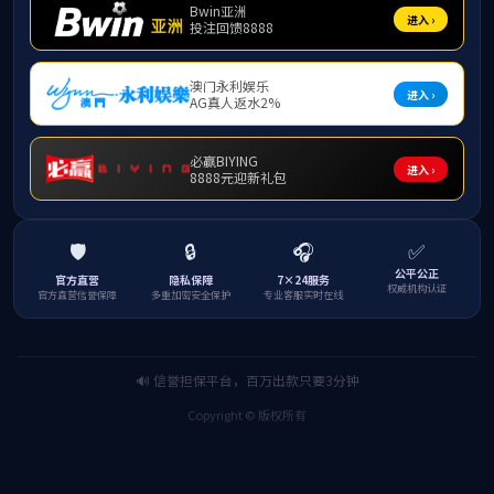
下一篇：
ONE游戏官网-皇马巴塞赞助商​ONE游戏官网-
皇马巴塞赞助商2026年硕士研究生复试成绩公示
友情链接：