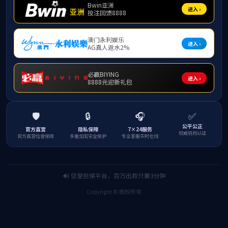
高潮
龚伟
郭金来
​胡生彬
黄起
​蒋帮兴
焦泰文
金良富