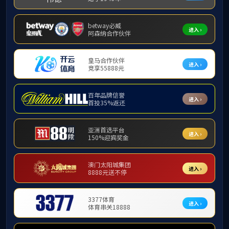
皮晓翔
曾艳红
陈建中
陈平
崔兵
邓亚敏
窦小华